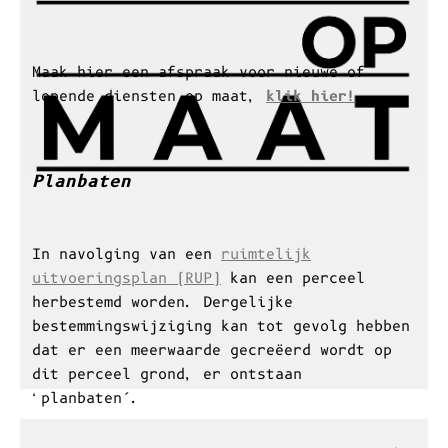
Maak hier een afspraak voor nieuwe of
lopende diensten op maat,
klik hier!
Planbaten