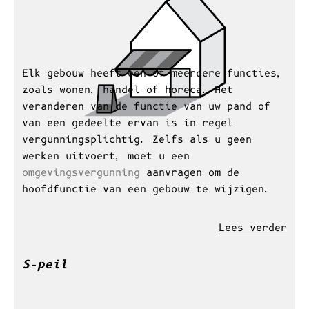
Elk gebouw heeft één of meerdere functies,
zoals wonen, handel of horeca. Het
veranderen van de functie van uw pand of
van een gedeelte ervan is in regel
vergunningsplichtig. Zelfs als u geen