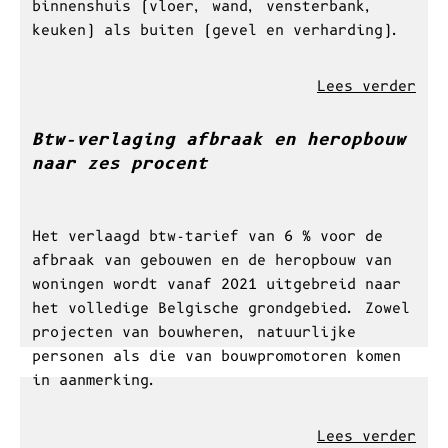
elke soort natuursteen zijn eigen
uitstraling. Hierdoor is natuursteen
verkrijgbaar in ontzettend veel kleuren en
structuren.
Natuursteen wordt niet meer vaak gebruikt
als structureel element bij het realiseren
van een gebouw, maar eerder als esthetisch
element bij de afwerking. Dit zowel
binnenshuis (vloer, wand, vensterbank,
keuken) als buiten (gevel en verharding).
Lees verder
Btw-verlaging afbraak en heropbouw
naar zes procent