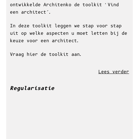
U gaat binnenkort een nieuw huis bouwen of
plant grote verbouwingswerken: spannend!
Om het huis van uw dromen te realiseren,
moet u beroep doen op een architect. Om u
te helpen bij de zoektocht naar dé
geschikte kandidaat voor die job,
ontwikkelde Architenko de toolkit ‘Vind
een architect’.
In deze toolkit leggen we stap voor stap
uit op welke aspecten u moet letten bij de
keuze voor een architect.
Vraag hier de toolkit aan.