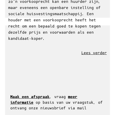
Lees verder
Recht van voorkoop
Het voorkooprecht of recht van voorkoop is
een wettelijke voorrangsregel om een stuk
grond of gebouw te kopen. De houder van
zo’n voorkooprecht kan een huurder zijn,
maar eveneens een openbare instelling of
sociale huisvestingsmaatschappij. Een
houder met een voorkooprecht heeft het
recht om een bepaald goed te kopen tegen
dezelfde prijs en voorwaarden als een
kandidaat-koper.
Lees verder