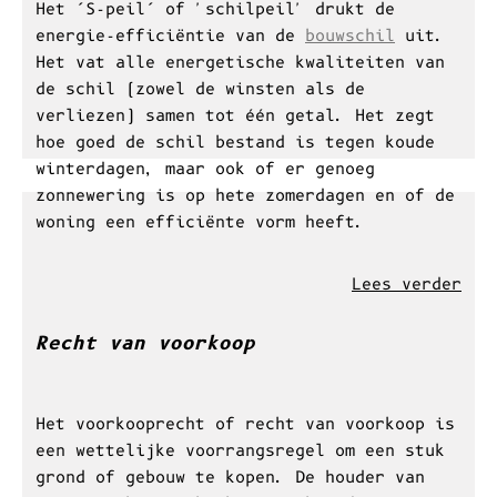
werken uitvoert, moet u een
omgevingsvergunning
aanvragen om de
hoofdfunctie van een gebouw te wijzigen.
Lees verder
S-peil
Het ’S-peil’ of 'schilpeil' drukt de
energie-efficiëntie van de
bouwschil
uit.
Het vat alle energetische kwaliteiten van
de schil (zowel de winsten als de
verliezen) samen tot één getal. Het zegt
hoe goed de schil bestand is tegen koude
winterdagen, maar ook of er genoeg
zonnewering is op hete zomerdagen en of de
woning een efficiënte vorm heeft.