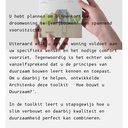
U hebt plannen om binnenkort uw
droomwoning te (ver)bouwen? Een spannend
vooruitzicht!
Uiteraard wilt u dat de woning voldoet aan
uw specifieke wensen en het nodige comfort
voorziet. Tegenwoordig is het echter ook