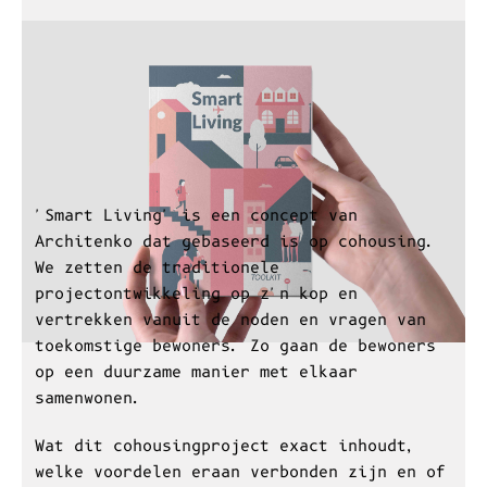
'Smart Living' is een concept van
Architenko dat gebaseerd is op cohousing.