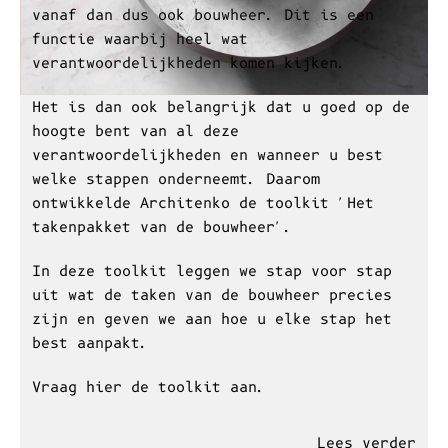
U start binnenkort met het bouwen of
verbouwen van uw droomproject. U wordt
vanaf dan dus ook bouwheer. Dit is een
functie waarbij heel wat
verantwoordelijkheden komen kijken.
Het is dan ook belangrijk dat u goed op de
hoogte bent van al deze
verantwoordelijkheden en wanneer u best
welke stappen onderneemt. Daarom
ontwikkelde Architenko de toolkit 'Het