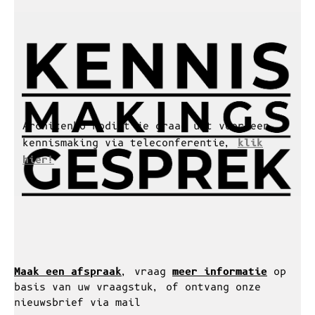
Architenko nodigt je graag uit voor een
kennismaking via teleconferentie,
klik