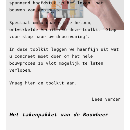
U begint binnenkort aan een nieuw en
spannend hoofdstuk in het leven: het
bouwen van een huis.
Speciaal om u daarbij te helpen,
ontwikkelde Architenko deze toolkit ‘Stap
voor stap naar uw droomwoning’.
In deze toolkit leggen we haarfijn uit wat
u concreet moet doen om het hele
bouwproces zo vlot mogelijk te laten