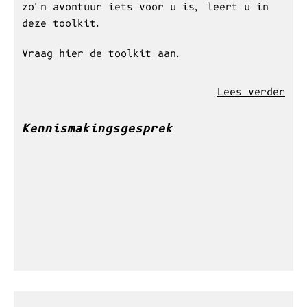
We zetten de traditionele
projectontwikkeling op z'n kop en
vertrekken vanuit de noden en vragen van
toekomstige bewoners. Zo gaan de bewoners
op een duurzame manier met elkaar
samenwonen.
Wat dit cohousingproject exact inhoudt,
welke voordelen eraan verbonden zijn en of
zo'n avontuur iets voor u is, leert u in
deze toolkit.
Vraag hier de toolkit aan.
Lees verder
Kennismakingsgesprek