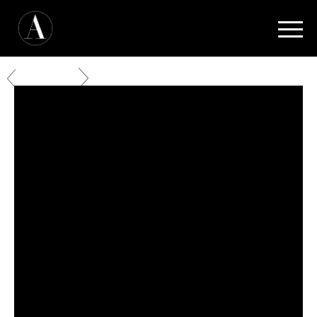
Media
Terugkeren [←]