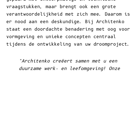
van concept tot en met oplevering van
uw gebouw
Een architectuuropdracht gaat niet enkel
Informatieformulier
Nieuwsbrief
gepaard met ontwerpmatige en technische
vraagstukken, maar brengt ook een grote
sluit [x]
sluit [x]
verantwoordelijkheid met zich mee. Daarom is
er nood aan een deskundige. Bij Architenko
Sollicitatieformulier
staat een doordachte benadering met oog voor
Schrijf u in voor onze nieuwsbrief en ontvang
vormgeving en unieke concepten centraal
Ga alleen verder als u ons "Privacy en
elke maand nieuws en interessante weetjes in
tijdens de ontwikkeling van uw droomproject.
Disclaimer" erkent.
uw mailbox.
"Architenko creëert samen met u een
Voornaam
duurzame werk- en leefomgeving! Onze