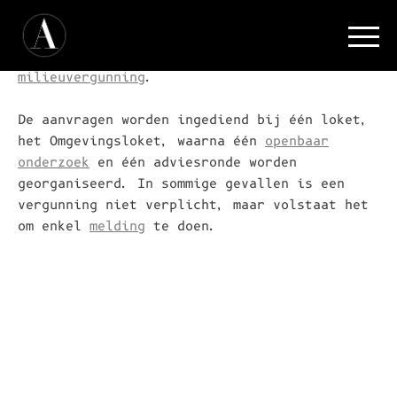
Omgevingsvergunning
Terugkeren [←]
De omgevingsvergunning vervangt en verenigt
de
stedenbouwkundige vergunning
, de
verkavelingsvergunning
en de
milieuvergunning
.
De aanvragen worden ingediend bij één loket,
het Omgevingsloket, waarna één
openbaar
onderzoek
en één adviesronde worden
georganiseerd. In sommige gevallen is een