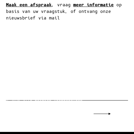
vergunning niet verplicht, maar volstaat het
om enkel
melding
te doen.
Maak een afspraak
, vraag
meer informatie
op
basis van uw vraagstuk, of ontvang onze
nieuwsbrief via mail