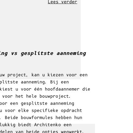
 gepaard met een volume
dt afgebroken of
Lees verder
ing vs gesplitste aanneming