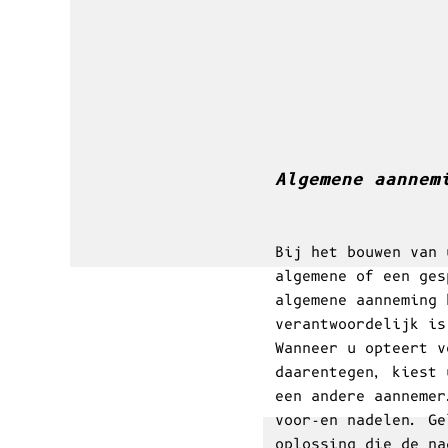
Het vergroten van een bestaand bouwwerk,
uitbreiding, zonder dat het volledig wor
heropgericht.
Algemene aannem