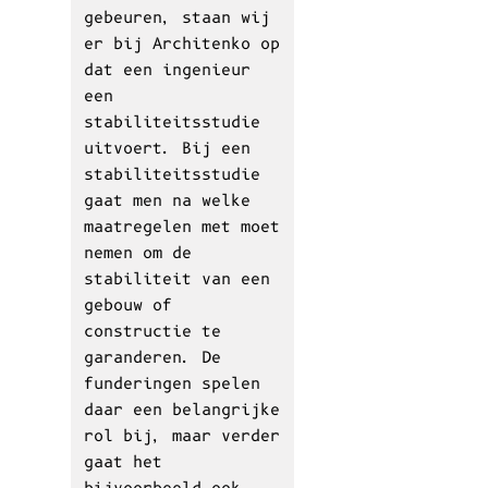
Is een
stabiliteitsingenieur
verplicht?
Het inhuren van een
stabiliteitsingenieur
is dan wel niet
wettelijk verplicht,
maar zodra er
constructiewerken
gebeuren, staan wij
er bij Architenko op
dat een ingenieur
een
stabiliteitsstudie
uitvoert. Bij een
stabiliteitsstudie
gaat men na welke
maatregelen met moet