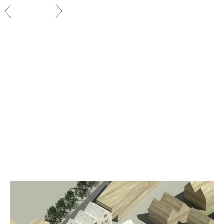
Terugkeren [←]
Media