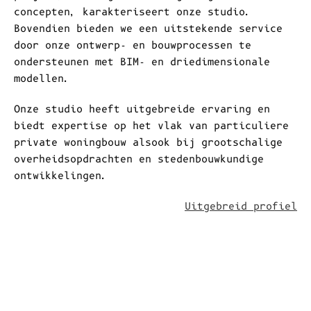
Architenko creëert samen met u een duurzame
werk- en leefomgeving! Dit doen we niet
alleen met respect voor het landschap en de
stedelijke omgeving, maar ook om sociale
ontwikkeling, welzijn en economische groei te
bevorderen.
Een stapsgewijze benadering van ieder
project, met oog voor vormgeving en unieke
concepten, karakteriseert onze studio.
Bovendien bieden we een uitstekende service
door onze ontwerp- en bouwprocessen te
ondersteunen met BIM- en driedimensionale
modellen.
Onze studio heeft uitgebreide ervaring en
biedt expertise op het vlak van particuliere
private woningbouw alsook bij grootschalige