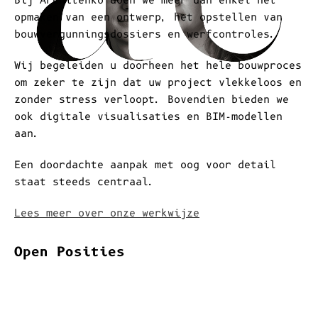
Onze werkwijze
Bij Architenko doen we meer dan enkel het
opmaken van een ontwerp, het opstellen van
bouwvergunningsdossiers en werfcontroles.
Wij begeleiden u doorheen het hele bouwproces
om zeker te zijn dat uw project vlekkeloos en
zonder stress verloopt. Bovendien bieden we
ook digitale visualisaties en BIM-modellen
aan.