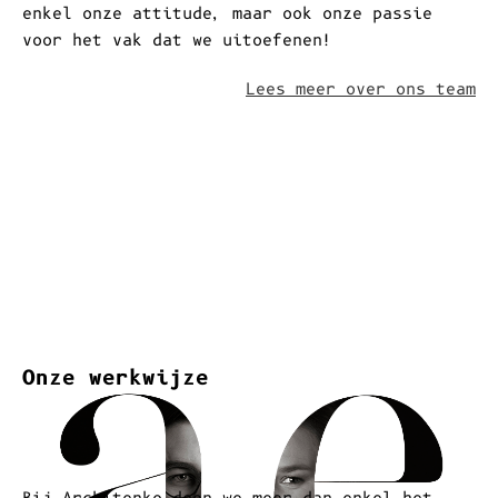
Team
De studio is opgericht door Elien en Artyom
Architenko. Letterlijk vertaald, betekent
Architenko “kind van een architect” of
“gemaakt door een architect”. Dit toont niet
enkel onze attitude, maar ook onze passie
voor het vak dat we uitoefenen!
Lees meer over ons team